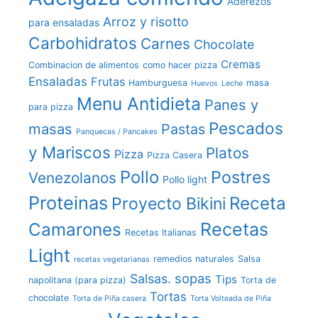
Aderezos
Arroz y risotto
para ensaladas
Carbohidratos
Carnes
Chocolate
Cremas
Combinacion de alimentos
como hacer pizza
Ensaladas
Frutas
Hamburguesa
masa
Huevos
Leche
Menu Antidieta
Panes y
para pizza
Pescados
masas
Pastas
Panquecas / Pancakes
y Mariscos
Platos
Pizza
Pizza Casera
Pollo
Postres
Venezolanos
Pollo light
Proteinas
Receta
Proyecto Bikini
Recetas
Camarones
Recetas Italianas
Light
remedios naturales
Salsa
recetas vegetarianas
sopas
Salsas.
Tips
napolitana (para pizza)
Torta de
Tortas
chocolate
Torta de Piña casera
Torta Volteada de Piña