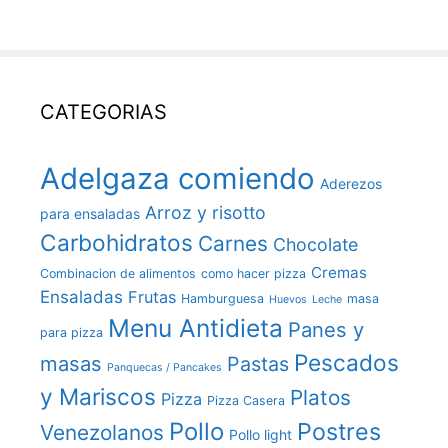
CATEGORIAS
Adelgaza comiendo
Aderezos
Arroz y risotto
para ensaladas
Carbohidratos
Carnes
Chocolate
Cremas
Combinacion de alimentos
como hacer pizza
Ensaladas
Frutas
Hamburguesa
masa
Huevos
Leche
Menu Antidieta
Panes y
para pizza
Pescados
masas
Pastas
Panquecas / Pancakes
y Mariscos
Platos
Pizza
Pizza Casera
Pollo
Postres
Venezolanos
Pollo light