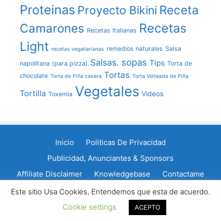
Proteinas
Receta
Proyecto Bikini
Recetas
Camarones
Recetas Italianas
Light
remedios naturales
Salsa
recetas vegetarianas
sopas
Salsas.
Tips
napolitana (para pizza)
Torta de
Tortas
chocolate
Torta de Piña casera
Torta Volteada de Piña
Vegetales
Tortilla
Videos
Toxemia
Inicio
Politicas De Privacidad
Publicidad, Anunciantes & Sponsors
Affiliate Disclaimer
Knowledgebase
Contactame
Política de cookies
Este sitio Usa Cookies, Entendemos que esta de acuerdo.
Cookie settings
ACEPTO
© 2011 - 2026 LaCocinadeGisele.com