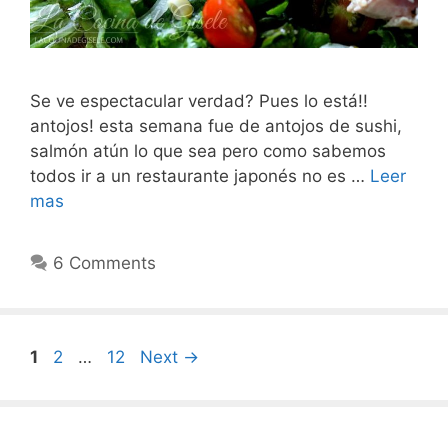
Se ve espectacular verdad? Pues lo está!!
antojos! esta semana fue de antojos de sushi,
salmón atún lo que sea pero como sabemos
todos ir a un restaurante japonés no es …
Leer
mas
6 Comments
Post
Page
Page
Page
1
2
…
12
Next
→
navigation