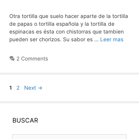
Otra tortilla que suelo hacer aparte de la tortilla
de papas o tortilla española y la tortilla de
espinacas es ésta con chistorras que tambien
pueden ser chorizos. Su sabor es …
Leer mas
2 Comments
Post
Page
Page
1
2
Next
→
navigation
BUSCAR
Search