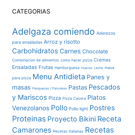
CATEGORIAS
Adelgaza comiendo
Aderezos
Arroz y risotto
para ensaladas
Carbohidratos
Carnes
Chocolate
Cremas
Combinacion de alimentos
como hacer pizza
Ensaladas
Frutas
Hamburguesa
masa
Huevos
Leche
Menu Antidieta
Panes y
para pizza
Pescados
masas
Pastas
Panquecas / Pancakes
y Mariscos
Platos
Pizza
Pizza Casera
Pollo
Postres
Venezolanos
Pollo light
Proteinas
Receta
Proyecto Bikini
Recetas
Camarones
Recetas Italianas