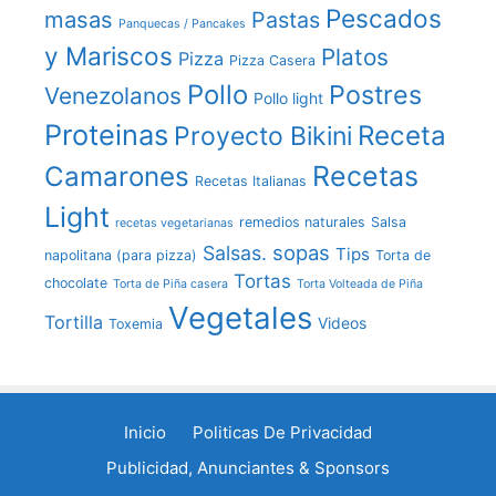
Pescados
masas
Pastas
Panquecas / Pancakes
y Mariscos
Platos
Pizza
Pizza Casera
Pollo
Postres
Venezolanos
Pollo light
Proteinas
Receta
Proyecto Bikini
Recetas
Camarones
Recetas Italianas
Light
remedios naturales
Salsa
recetas vegetarianas
sopas
Salsas.
Tips
napolitana (para pizza)
Torta de
Tortas
chocolate
Torta de Piña casera
Torta Volteada de Piña
Vegetales
Tortilla
Videos
Toxemia
Inicio
Politicas De Privacidad
Publicidad, Anunciantes & Sponsors