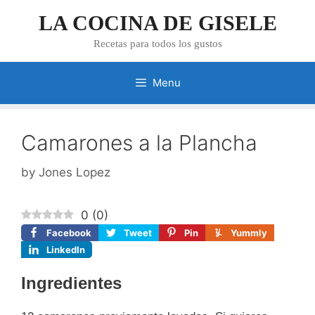
Skip
LA COCINA DE GISELE
to
content
Recetas para todos los gustos
Menu
Camarones a la Plancha
by
Jones Lopez
0
(
0
)
Facebook
Tweet
Pin
Yummly
LinkedIn
Ingredientes