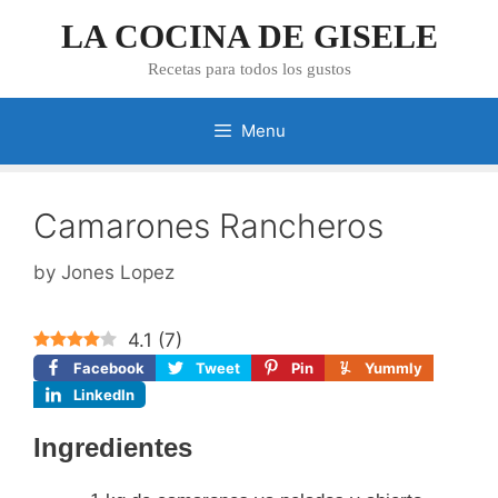
Skip
LA COCINA DE GISELE
to
content
Recetas para todos los gustos
Menu
Camarones Rancheros
by
Jones Lopez
4.1
(
7
)
Facebook
Tweet
Pin
Yummly
LinkedIn
Ingredientes