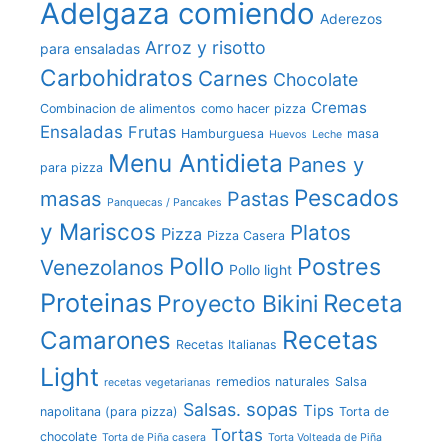
Adelgaza comiendo
Aderezos
Arroz y risotto
para ensaladas
Carbohidratos
Carnes
Chocolate
Cremas
Combinacion de alimentos
como hacer pizza
Ensaladas
Frutas
Hamburguesa
masa
Huevos
Leche
Menu Antidieta
Panes y
para pizza
Pescados
masas
Pastas
Panquecas / Pancakes
y Mariscos
Platos
Pizza
Pizza Casera
Pollo
Postres
Venezolanos
Pollo light
Proteinas
Receta
Proyecto Bikini
Recetas
Camarones
Recetas Italianas
Light
remedios naturales
Salsa
recetas vegetarianas
sopas
Salsas.
Tips
napolitana (para pizza)
Torta de
Tortas
chocolate
Torta de Piña casera
Torta Volteada de Piña