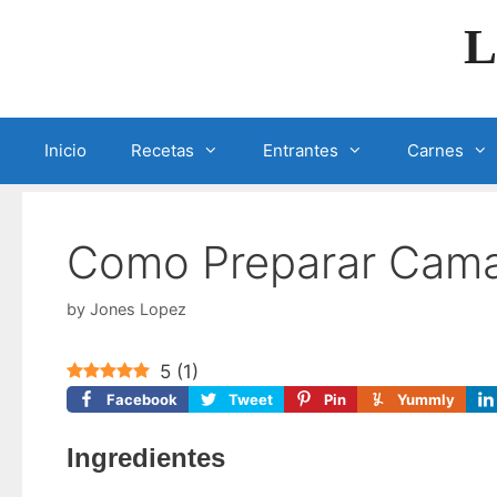
Skip
L
to
content
Inicio
Recetas
Entrantes
Carnes
Como Preparar Cam
by
Jones Lopez
5
(
1
)
Facebook
Tweet
Pin
Yummly
Ingredientes