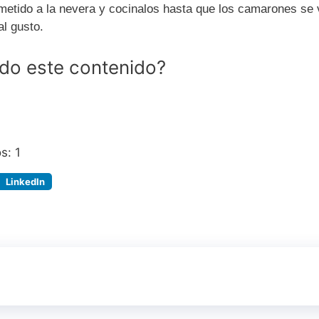
metido a la nevera y cocinalos hasta que los camarones se 
al gusto.
ido este contenido?
os:
1
LinkedIn