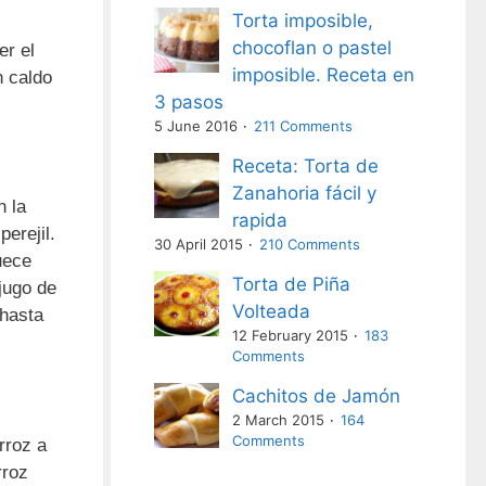
Torta imposible,
chocoflan o pastel
er el
imposible. Receta en
n caldo
3 pasos
5 June 2016
211 Comments
Receta: Torta de
Zanahoria fácil y
 la
rapida
perejil.
30 April 2015
210 Comments
uece
Torta de Piña
jugo de
Volteada
 hasta
12 February 2015
183
Comments
Cachitos de Jamón
2 March 2015
164
Comments
rroz a
rroz