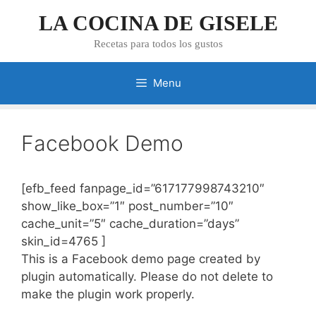
Skip
LA COCINA DE GISELE
to
content
Recetas para todos los gustos
Menu
Facebook Demo
[efb_feed fanpage_id=”617177998743210″
show_like_box=”1″ post_number=”10″
cache_unit=”5″ cache_duration=”days”
skin_id=4765 ]
This is a Facebook demo page created by
plugin automatically. Please do not delete to
make the plugin work properly.