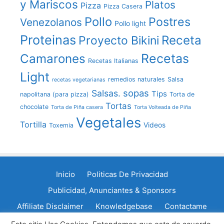
y Mariscos
Platos
Pizza
Pizza Casera
Pollo
Postres
Venezolanos
Pollo light
Proteinas
Receta
Proyecto Bikini
Recetas
Camarones
Recetas Italianas
Light
remedios naturales
Salsa
recetas vegetarianas
sopas
Salsas.
Tips
napolitana (para pizza)
Torta de
Tortas
chocolate
Torta de Piña casera
Torta Volteada de Piña
Vegetales
Tortilla
Videos
Toxemia
Inicio
Politicas De Privacidad
Publicidad, Anunciantes & Sponsors
Affiliate Disclaimer
Knowledgebase
Contactame
Política de cookies