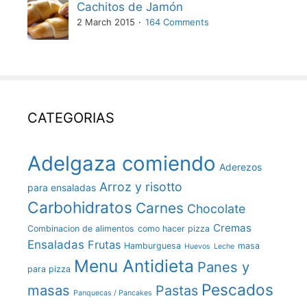
Cachitos de Jamón
2 March 2015
164 Comments
CATEGORIAS
Adelgaza comiendo
Aderezos
Arroz y risotto
para ensaladas
Carbohidratos
Carnes
Chocolate
Cremas
Combinacion de alimentos
como hacer pizza
Ensaladas
Frutas
Hamburguesa
masa
Huevos
Leche
Menu Antidieta
Panes y
para pizza
Pescados
masas
Pastas
Panquecas / Pancakes