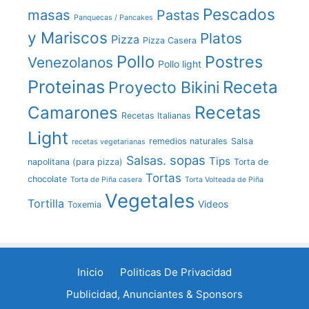
Pescados
masas
Pastas
Panquecas / Pancakes
y Mariscos
Platos
Pizza
Pizza Casera
Pollo
Postres
Venezolanos
Pollo light
Proteinas
Receta
Proyecto Bikini
Recetas
Camarones
Recetas Italianas
Light
remedios naturales
Salsa
recetas vegetarianas
sopas
Salsas.
Tips
napolitana (para pizza)
Torta de
Tortas
chocolate
Torta de Piña casera
Torta Volteada de Piña
Vegetales
Tortilla
Videos
Toxemia
Inicio
Politicas De Privacidad
Publicidad, Anunciantes & Sponsors