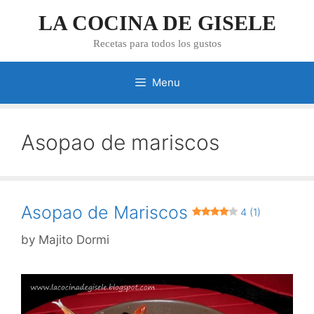
Skip
LA COCINA DE GISELE
to
content
Recetas para todos los gustos
Menu
Asopao de mariscos
Asopao de Mariscos
4 (1)
by
Majito Dormi