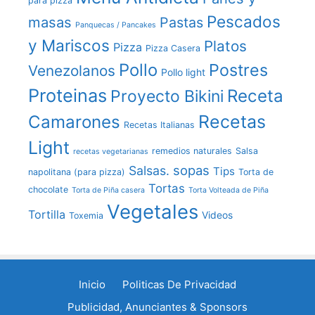
para pizza
Pescados
masas
Pastas
Panquecas / Pancakes
y Mariscos
Platos
Pizza
Pizza Casera
Pollo
Postres
Venezolanos
Pollo light
Proteinas
Receta
Proyecto Bikini
Recetas
Camarones
Recetas Italianas
Light
remedios naturales
Salsa
recetas vegetarianas
sopas
Salsas.
Tips
napolitana (para pizza)
Torta de
Tortas
chocolate
Torta de Piña casera
Torta Volteada de Piña
Vegetales
Tortilla
Videos
Toxemia
Inicio
Politicas De Privacidad
Publicidad, Anunciantes & Sponsors