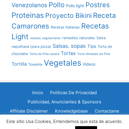
Pollo
Postres
Venezolanos
Pollo light
Proteinas
Receta
Proyecto Bikini
Recetas
Camarones
Recetas Italianas
Light
remedios naturales
Salsa
recetas vegetarianas
sopas
Salsas.
Tips
napolitana (para pizza)
Torta de
Tortas
chocolate
Torta de Piña casera
Torta Volteada de Piña
Vegetales
Tortilla
Videos
Toxemia
Inicio
Politicas De Privacidad
Publicidad, Anunciantes & Sponsors
Affiliate Disclaimer
Knowledgebase
Contactame
Política de cookies
Este sitio Usa Cookies, Entendemos que esta de acuerdo.