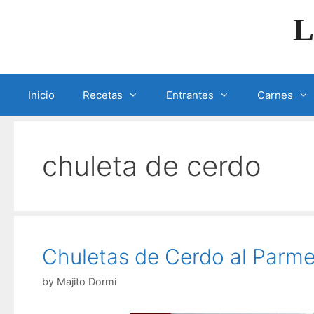
Skip
L
to
content
Inicio
Recetas
Entrantes
Carnes
chuleta de cerdo
Chuletas de Cerdo al Parmes
by
Majito Dormi