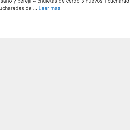
esano y perejil 4 chuletas de cerdo 3 huevos 1 cuchara
3 cucharadas de …
Leer mas