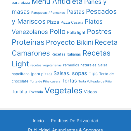
Menu Antidieta
Panes y
para pizza
Pescados
masas
Pastas
Panquecas / Pancakes
y Mariscos
Platos
Pizza
Pizza Casera
Pollo
Postres
Venezolanos
Pollo light
Proteinas
Receta
Proyecto Bikini
Recetas
Camarones
Recetas Italianas
Light
remedios naturales
Salsa
recetas vegetarianas
sopas
Salsas.
Tips
napolitana (para pizza)
Torta de
Tortas
chocolate
Torta de Piña casera
Torta Volteada de Piña
Vegetales
Tortilla
Videos
Toxemia
Inicio
Politicas De Privacidad
Publicidad, Anunciantes & Sponsors