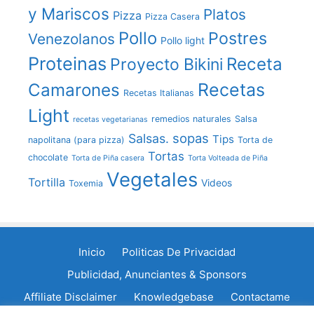
y Mariscos
Platos
Pizza
Pizza Casera
Pollo
Postres
Venezolanos
Pollo light
Proteinas
Receta
Proyecto Bikini
Recetas
Camarones
Recetas Italianas
Light
remedios naturales
Salsa
recetas vegetarianas
sopas
Salsas.
Tips
napolitana (para pizza)
Torta de
Tortas
chocolate
Torta de Piña casera
Torta Volteada de Piña
Vegetales
Tortilla
Videos
Toxemia
Inicio
Politicas De Privacidad
Publicidad, Anunciantes & Sponsors
Affiliate Disclaimer
Knowledgebase
Contactame