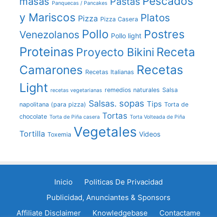
Pescados
masas
Pastas
Panquecas / Pancakes
y Mariscos
Platos
Pizza
Pizza Casera
Pollo
Postres
Venezolanos
Pollo light
Proteinas
Receta
Proyecto Bikini
Recetas
Camarones
Recetas Italianas
Light
remedios naturales
Salsa
recetas vegetarianas
sopas
Salsas.
Tips
napolitana (para pizza)
Torta de
Tortas
chocolate
Torta de Piña casera
Torta Volteada de Piña
Vegetales
Tortilla
Videos
Toxemia
Inicio
Politicas De Privacidad
Publicidad, Anunciantes & Sponsors
Affiliate Disclaimer
Knowledgebase
Contactame