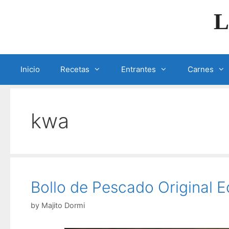
Skip
L
to
content
Inicio
Recetas
Entrantes
Carnes
kwa
Bollo de Pescado Original E
by
Majito Dormi