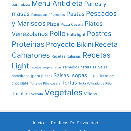
Menu Antidieta
Panes y
para pizza
Pescados
masas
Pastas
Panquecas / Pancakes
y Mariscos
Platos
Pizza
Pizza Casera
Pollo
Postres
Venezolanos
Pollo light
Proteinas
Receta
Proyecto Bikini
Recetas
Camarones
Recetas Italianas
Light
remedios naturales
Salsa
recetas vegetarianas
sopas
Salsas.
Tips
napolitana (para pizza)
Torta de
Tortas
chocolate
Torta de Piña casera
Torta Volteada de Piña
Vegetales
Tortilla
Videos
Toxemia
Inicio
Politicas De Privacidad