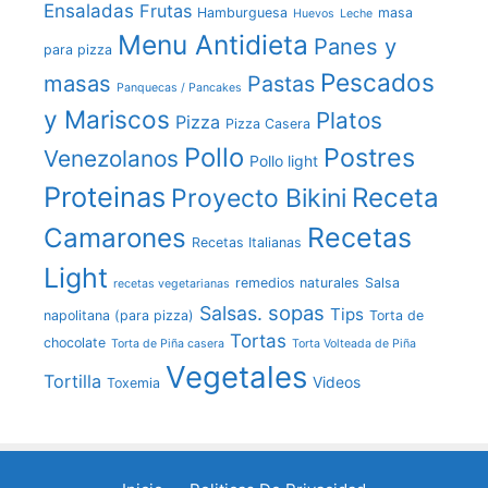
Ensaladas
Frutas
Hamburguesa
masa
Huevos
Leche
Menu Antidieta
Panes y
para pizza
Pescados
masas
Pastas
Panquecas / Pancakes
y Mariscos
Platos
Pizza
Pizza Casera
Pollo
Postres
Venezolanos
Pollo light
Proteinas
Receta
Proyecto Bikini
Recetas
Camarones
Recetas Italianas
Light
remedios naturales
Salsa
recetas vegetarianas
sopas
Salsas.
Tips
napolitana (para pizza)
Torta de
Tortas
chocolate
Torta de Piña casera
Torta Volteada de Piña
Vegetales
Tortilla
Videos
Toxemia