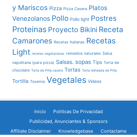
y Mariscos
Platos
Pizza
Pizza Casera
Pollo
Postres
Venezolanos
Pollo light
Proteinas
Receta
Proyecto Bikini
Recetas
Camarones
Recetas Italianas
Light
remedios naturales
Salsa
recetas vegetarianas
sopas
Salsas.
Tips
napolitana (para pizza)
Torta de
Tortas
chocolate
Torta de Piña casera
Torta Volteada de Piña
Vegetales
Tortilla
Videos
Toxemia
Inicio
Politicas De Privacidad
Publicidad, Anunciantes & Sponsors
Affiliate Disclaimer
Knowledgebase
Contactame