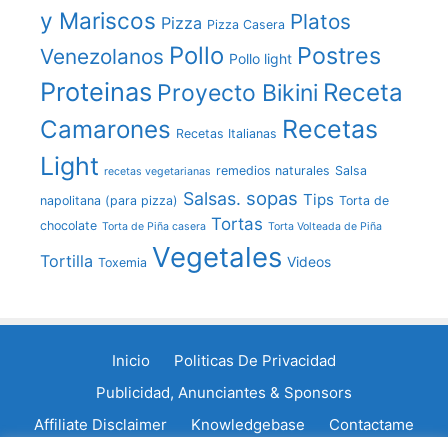
y Mariscos
Platos
Pizza
Pizza Casera
Pollo
Postres
Venezolanos
Pollo light
Proteinas
Receta
Proyecto Bikini
Recetas
Camarones
Recetas Italianas
Light
remedios naturales
Salsa
recetas vegetarianas
sopas
Salsas.
Tips
napolitana (para pizza)
Torta de
Tortas
chocolate
Torta de Piña casera
Torta Volteada de Piña
Vegetales
Tortilla
Videos
Toxemia
Inicio
Politicas De Privacidad
Publicidad, Anunciantes & Sponsors
Affiliate Disclaimer
Knowledgebase
Contactame