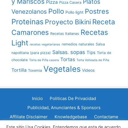
y Mariscos
Platos
Pizza
Pizza Casera
Pollo
Postres
Venezolanos
Pollo light
Proteinas
Receta
Proyecto Bikini
Recetas
Camarones
Recetas Italianas
Light
remedios naturales
Salsa
recetas vegetarianas
sopas
Salsas.
Tips
napolitana (para pizza)
Torta de
Tortas
chocolate
Torta de Piña casera
Torta Volteada de Piña
Vegetales
Tortilla
Videos
Toxemia
Inicio
Politicas De Privacidad
Publicidad, Anunciantes & Sponsors
Affiliate Disclaimer
Knowledgebase
Contactame
Política de cookies
Este sitio Usa Cookies, Entendemos que esta de acuerdo.