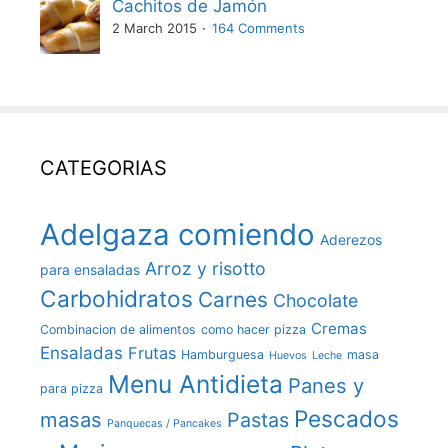
Cachitos de Jamón
2 March 2015
164 Comments
CATEGORIAS
Adelgaza comiendo
Aderezos
Arroz y risotto
para ensaladas
Carbohidratos
Carnes
Chocolate
Cremas
Combinacion de alimentos
como hacer pizza
Ensaladas
Frutas
Hamburguesa
masa
Huevos
Leche
Menu Antidieta
Panes y
para pizza
Pescados
masas
Pastas
Panquecas / Pancakes