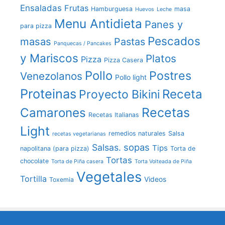
Ensaladas
Frutas
Hamburguesa
masa
Huevos
Leche
Menu Antidieta
Panes y
para pizza
Pescados
masas
Pastas
Panquecas / Pancakes
y Mariscos
Platos
Pizza
Pizza Casera
Pollo
Postres
Venezolanos
Pollo light
Proteinas
Receta
Proyecto Bikini
Recetas
Camarones
Recetas Italianas
Light
remedios naturales
Salsa
recetas vegetarianas
sopas
Salsas.
Tips
napolitana (para pizza)
Torta de
Tortas
chocolate
Torta de Piña casera
Torta Volteada de Piña
Vegetales
Tortilla
Videos
Toxemia