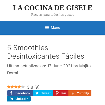
Skip
LA COCINA DE GISELE
to
content
Recetas para todos los gustos
Menu
5 Smoothies
Desintoxicantes Fáciles
17 June 2021
by
Majito
Dormi
3.8
(
9
)
Facebook
Tweet
Pin
Yummly
LinkedIn