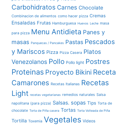
Carbohidratos
Carnes
Chocolate
Cremas
Combinacion de alimentos
como hacer pizza
Ensaladas
Frutas
Hamburguesa
masa
Huevos
Leche
Menu Antidieta
Panes y
para pizza
Pescados
masas
Pastas
Panquecas / Pancakes
y Mariscos
Platos
Pizza
Pizza Casera
Pollo
Postres
Venezolanos
Pollo light
Proteinas
Receta
Proyecto Bikini
Recetas
Camarones
Recetas Italianas
Light
remedios naturales
Salsa
recetas vegetarianas
sopas
Salsas.
Tips
napolitana (para pizza)
Torta de
Tortas
chocolate
Torta de Piña casera
Torta Volteada de Piña
Vegetales
Tortilla
Videos
Toxemia