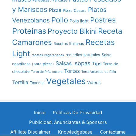
Panquecas / Pancakes
y Mariscos
Platos
Pizza
Pizza Casera
Pollo
Postres
Venezolanos
Pollo light
Proteinas
Receta
Proyecto Bikini
Recetas
Camarones
Recetas Italianas
Light
remedios naturales
Salsa
recetas vegetarianas
sopas
Salsas.
Tips
napolitana (para pizza)
Torta de
Tortas
chocolate
Torta de Piña casera
Torta Volteada de Piña
Vegetales
Tortilla
Videos
Toxemia
Inicio
Politicas De Privacidad
Publicidad, Anunciantes & Sponsors
Affiliate Disclaimer
Knowledgebase
Contactame