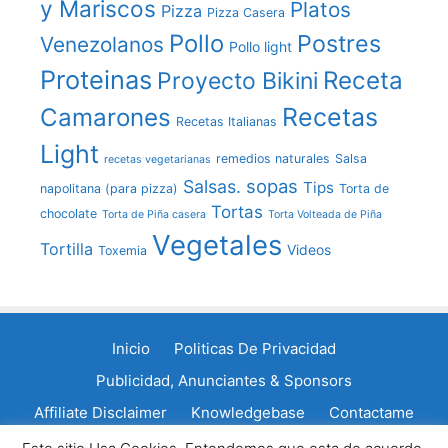
y Mariscos
Platos
Pizza
Pizza Casera
Pollo
Postres
Venezolanos
Pollo light
Proteinas
Receta
Proyecto Bikini
Recetas
Camarones
Recetas Italianas
Light
remedios naturales
Salsa
recetas vegetarianas
sopas
Salsas.
Tips
napolitana (para pizza)
Torta de
Tortas
chocolate
Torta de Piña casera
Torta Volteada de Piña
Vegetales
Tortilla
Videos
Toxemia
Inicio
Politicas De Privacidad
Publicidad, Anunciantes & Sponsors
Affiliate Disclaimer
Knowledgebase
Contactame
Política de cookies