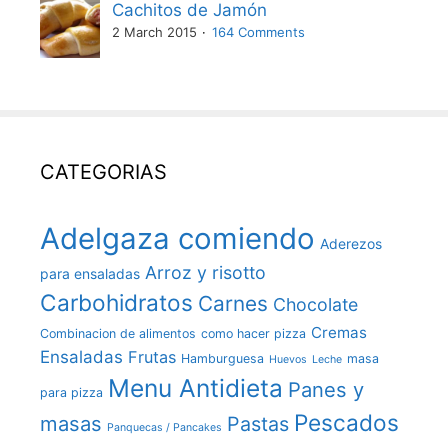
Cachitos de Jamón
2 March 2015
164 Comments
CATEGORIAS
Adelgaza comiendo
Aderezos
Arroz y risotto
para ensaladas
Carbohidratos
Carnes
Chocolate
Cremas
Combinacion de alimentos
como hacer pizza
Ensaladas
Frutas
Hamburguesa
masa
Huevos
Leche
Menu Antidieta
Panes y
para pizza
Pescados
masas
Pastas
Panquecas / Pancakes