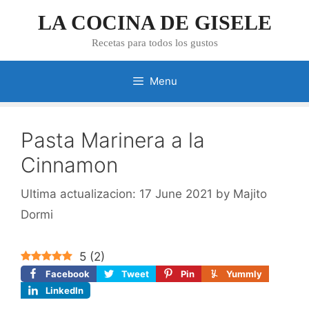
Skip
LA COCINA DE GISELE
to
content
Recetas para todos los gustos
Menu
Pasta Marinera a la
Cinnamon
17 June 2021
by
Majito
Dormi
5
(
2
)
Facebook
Tweet
Pin
Yummly
LinkedIn