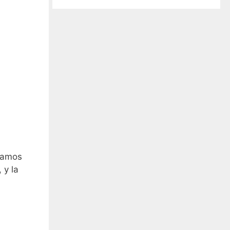
rtamos
 y la