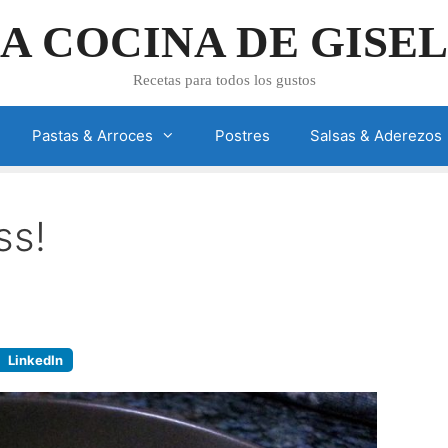
A COCINA DE GISE
Recetas para todos los gustos
Pastas & Arroces
Postres
Salsas & Aderezos
ss!
LinkedIn