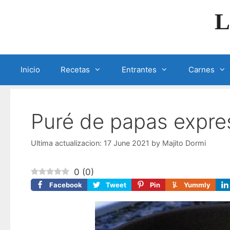
Skip
L
to
content
Inicio
Recetas
Entrantes
Carnes
Puré de papas expre
17 June 2021
by
Majito Dormi
0
(
0
)
Facebook
Tweet
Pin
Yummly