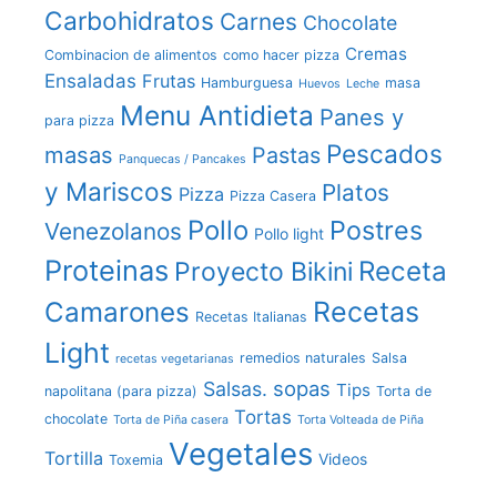
Carbohidratos
Carnes
Chocolate
Cremas
Combinacion de alimentos
como hacer pizza
Ensaladas
Frutas
Hamburguesa
masa
Huevos
Leche
Menu Antidieta
Panes y
para pizza
Pescados
masas
Pastas
Panquecas / Pancakes
y Mariscos
Platos
Pizza
Pizza Casera
Pollo
Postres
Venezolanos
Pollo light
Proteinas
Receta
Proyecto Bikini
Recetas
Camarones
Recetas Italianas
Light
remedios naturales
Salsa
recetas vegetarianas
sopas
Salsas.
Tips
napolitana (para pizza)
Torta de
Tortas
chocolate
Torta de Piña casera
Torta Volteada de Piña
Vegetales
Tortilla
Videos
Toxemia