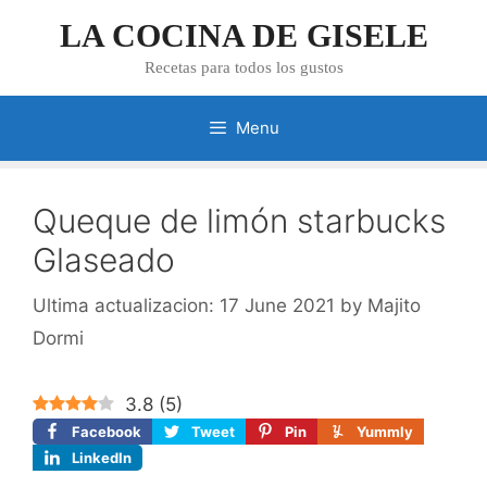
Skip
LA COCINA DE GISELE
to
content
Recetas para todos los gustos
Menu
Queque de limón starbucks
Glaseado
17 June 2021
by
Majito
Dormi
3.8
(
5
)
Facebook
Tweet
Pin
Yummly
LinkedIn