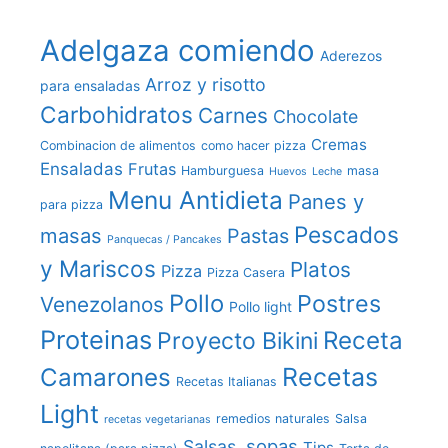
Adelgaza comiendo
Aderezos
Arroz y risotto
para ensaladas
Carbohidratos
Carnes
Chocolate
Cremas
Combinacion de alimentos
como hacer pizza
Ensaladas
Frutas
Hamburguesa
masa
Huevos
Leche
Menu Antidieta
Panes y
para pizza
Pescados
masas
Pastas
Panquecas / Pancakes
y Mariscos
Platos
Pizza
Pizza Casera
Pollo
Postres
Venezolanos
Pollo light
Proteinas
Receta
Proyecto Bikini
Recetas
Camarones
Recetas Italianas
Light
remedios naturales
Salsa
recetas vegetarianas
sopas
Salsas.
Tips