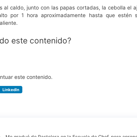
al caldo, junto con las papas cortadas, la cebolla el aj
alto por 1 hora aproximadamente hasta que estén s
aliente.
ido este contenido?
untuar este contenido.
LinkedIn
a... Me gradué de Pastelera en la Escuela de Chef, pero apren