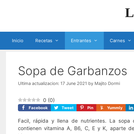
Skip
L
to
content
Inicio
Recetas
Entrantes
Carnes
Sopa de Garbanzos
17 June 2021
by
Majito Dormi
0
(
0
)
Facebook
Tweet
Pin
Yummly
Facil, rápida y llena de nutrientes. La sopa
contienen vitamina A, B6, C, E y K, aparte de