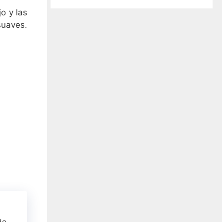
o y las
uaves.
do