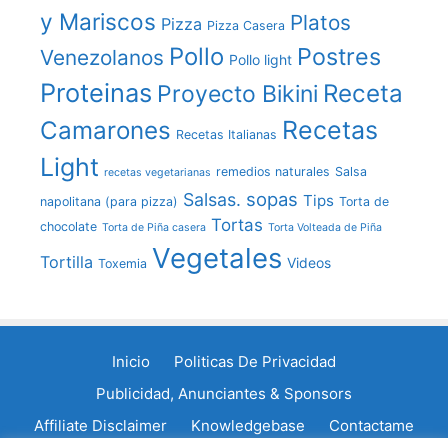
y Mariscos
Platos
Pizza
Pizza Casera
Pollo
Postres
Venezolanos
Pollo light
Proteinas
Receta
Proyecto Bikini
Recetas
Camarones
Recetas Italianas
Light
remedios naturales
Salsa
recetas vegetarianas
sopas
Salsas.
Tips
napolitana (para pizza)
Torta de
Tortas
chocolate
Torta de Piña casera
Torta Volteada de Piña
Vegetales
Tortilla
Videos
Toxemia
Inicio
Politicas De Privacidad
Publicidad, Anunciantes & Sponsors
Affiliate Disclaimer
Knowledgebase
Contactame