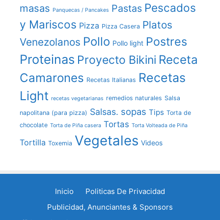
Pescados
masas
Pastas
Panquecas / Pancakes
y Mariscos
Platos
Pizza
Pizza Casera
Pollo
Postres
Venezolanos
Pollo light
Proteinas
Receta
Proyecto Bikini
Recetas
Camarones
Recetas Italianas
Light
remedios naturales
Salsa
recetas vegetarianas
sopas
Salsas.
Tips
napolitana (para pizza)
Torta de
Tortas
chocolate
Torta de Piña casera
Torta Volteada de Piña
Vegetales
Tortilla
Videos
Toxemia
Inicio
Politicas De Privacidad
Publicidad, Anunciantes & Sponsors