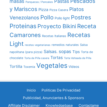
Pescados
masas
Pastas
Panquecas / Pancakes
y Mariscos
Platos
Pizza
Pizza Casera
Pollo
Postres
Venezolanos
Pollo light
Proteinas
Receta
Proyecto Bikini
Recetas
Camarones
Recetas Italianas
Light
remedios naturales
Salsa
recetas vegetarianas
sopas
Salsas.
Tips
napolitana (para pizza)
Torta de
Tortas
chocolate
Torta de Piña casera
Torta Volteada de Piña
Vegetales
Tortilla
Videos
Toxemia
Inicio
Politicas De Privacidad
Publicidad, Anunciantes & Sponsors
Affiliate Disclaimer
Knowledgebase
Contactame