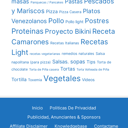
Pescados
masas
Pastas
Panquecas / Pancakes
y Mariscos
Platos
Pizza
Pizza Casera
Pollo
Postres
Venezolanos
Pollo light
Proteinas
Receta
Proyecto Bikini
Recetas
Camarones
Recetas Italianas
Light
remedios naturales
Salsa
recetas vegetarianas
sopas
Salsas.
Tips
napolitana (para pizza)
Torta de
Tortas
chocolate
Torta de Piña casera
Torta Volteada de Piña
Vegetales
Tortilla
Videos
Toxemia
Inicio
Politicas De Privacidad
Publicidad, Anunciantes & Sponsors
Affiliate Disclaimer
Knowledgebase
Contactame