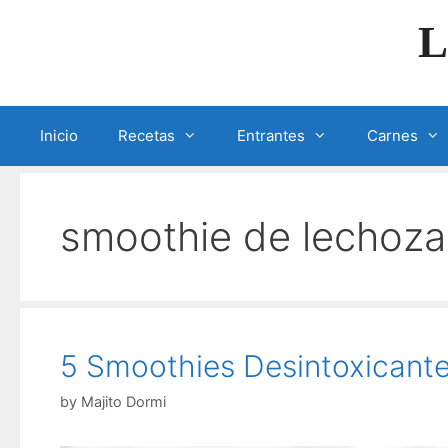
Skip
L
to
content
Inicio
Recetas
Entrantes
Carnes
smoothie de lechoza
5 Smoothies Desintoxicante
by
Majito Dormi