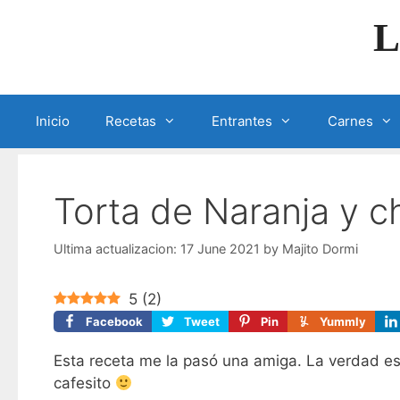
Skip
L
to
content
Inicio
Recetas
Entrantes
Carnes
Torta de Naranja y c
17 June 2021
by
Majito Dormi
5
(
2
)
Facebook
Tweet
Pin
Yummly
Esta receta me la pasó una amiga. La verdad e
cafesito