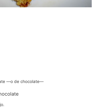
late —o de chocolate—
hocolate
jo.