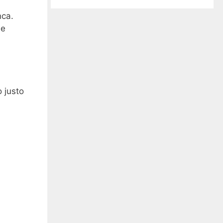
nca.
de
o justo