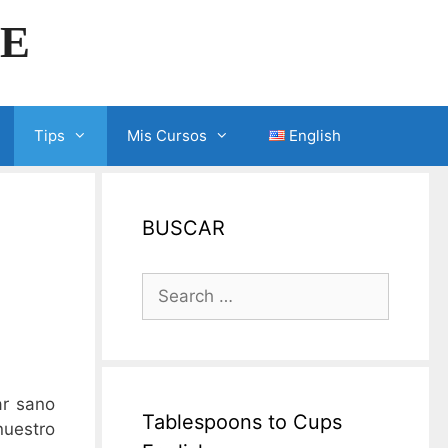
LE
Tips
Mis Cursos
English
BUSCAR
Search
for:
ar sano
Tablespoons to Cups
nuestro