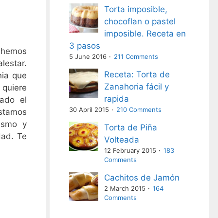
Torta imposible,
chocoflan o pastel
imposible. Receta en
3 pasos
s hemos
5 June 2016
211 Comments
estar.
Receta: Torta de
nia que
Zanahoria fácil y
 quiere
rapida
zado el
30 April 2015
210 Comments
stamos
ismo y
Torta de Piña
dad. Te
Volteada
12 February 2015
183
Comments
Cachitos de Jamón
2 March 2015
164
Comments